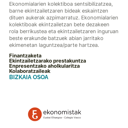
Ekonomialarien kolektiboa sentsibilizatzea,
barne ekintzailetzaren bideak eskaintzen
dituen aukerak azpimarratuz. Ekonomialarien
kolektiboak ekintzailetzan bete dezakeen
rola berrikustea eta ekintzailetzaren inguruan
beste erakunde batzuek abian jarritako
ekimenetan laguntzea/parte hartzea.
Finantzaketa
Ekintzailetzarako prestakuntza
Enpresentzako aholkularitza
Kolaboratzaileak
BIZKAIA OSOA