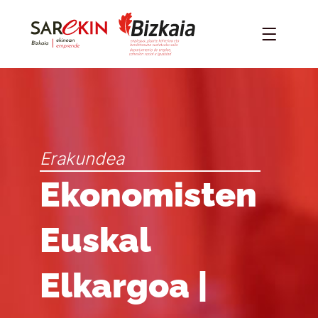
Erakundea
Ekonomisten
Euskal
Elkargoa |