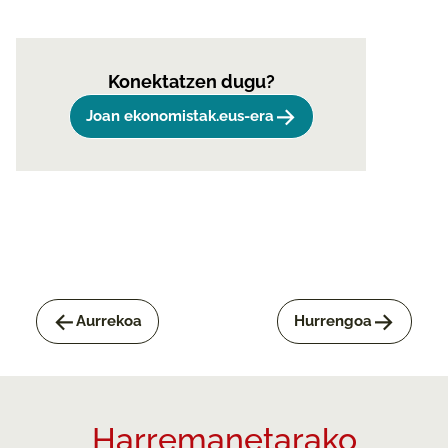
Konektatzen dugu?
->
Joan ekonomistak.eus-era
<-
->
Aurrekoa
Hurrengoa
Harremanetarako