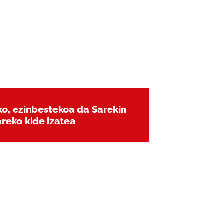
ko, ezinbestekoa da Sarekin
reko kide izatea