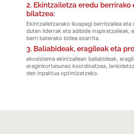
2. Ekintzailetza eredu berrirako
bilatzea:
Ekintzailetzarako ikuspegi berritzailea eta
duten liderrak eta adibide inspiratzaileak, 
berri baterako bidea ezarrita.
3. Baliabideak, eragileak eta p
ekosistema ekintzailean baliabideak, erag
eraginkortasunez koordinatzea, lankidetza
den inpaktua optimizatzeko.