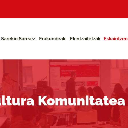
Sarekin Sarea
Erakundeak
Ekintzailetzak
Eskaintze
ultura Komunitatea