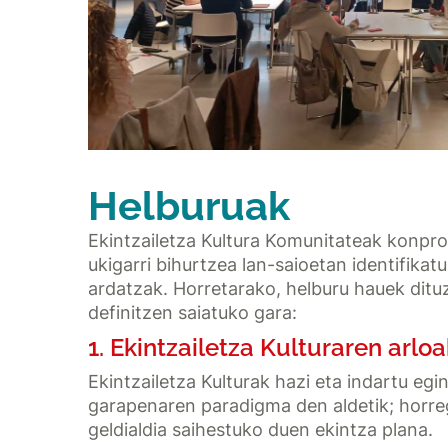
Helburuak
Ekintzailetza Kultura Komunitateak konpro
ukigarri bihurtzea lan-saioetan identifikat
ardatzak. Horretarako, helburu hauek ditu
definitzen saiatuko gara:
1. Ekintzailetza Kulturaren arlo
Ekintzailetza Kulturak hazi eta indartu eg
garapenaren paradigma den aldetik; horre
geldialdia saihestuko duen ekintza plana.