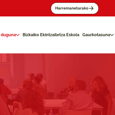
->
Harremanetarako
n duguna
Bizkaiko Ekintzailetza Eskola
Gaurkotasuna