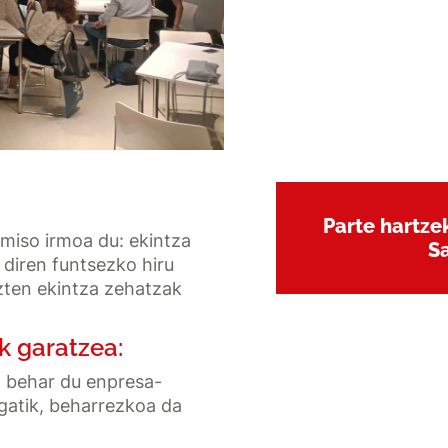
Parte hartze
miso irmoa du: ekintza
Sa
u diren funtsezko hiru
zten ekintza zehatzak
ak garatzea:
in behar du enpresa-
gatik, beharrezkoa da