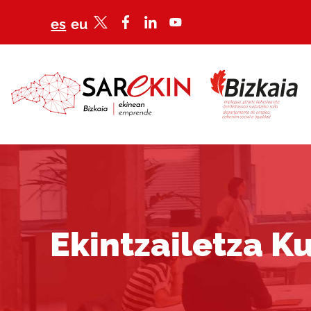
es
eu
Ekintzailetza K