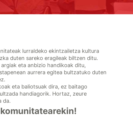
nitateak lurraldeko ekintzailetza kultura
zka duten sareko eragileak biltzen ditu.
argiak eta anbizio handikoak ditu,
ustapenean aurrera egitea bultzatuko duten
ez.
oak eta baliotsuak dira, ez baitago
ultzada handiagorik. Hortaz, zeure
a da.
 komunitatearekin!