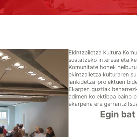
Ekintzailetza Kultura Komu
sustatzeko interesa eta ke
Komunitate honek helburu 
ekintzailetza kulturaren s
lankidetza-proiektuen bid
Ekarpen guztiak beharrezk
adimen kolektiboa baino b
ekarpena ere garrantzitsu
Egin bat