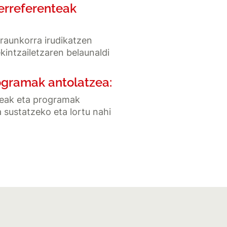
 erreferenteak
 iraunkorra irudikatzen
ekintzailetzaren belaunaldi
rogramak antolatzea:
ileak eta programak
 sustatzeko eta lortu nahi