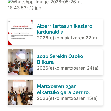
Atzerritartasun ikastaro
jardunaldia
2026(e)ko maiatzaren 22(a)
2026 Sarekin Osoko
Bilkura
2026(e)ko martxoaren 24(a)
Martxoaren 23an
elkartuko gara berriro.
2026(e)ko martxoaren 15(a)