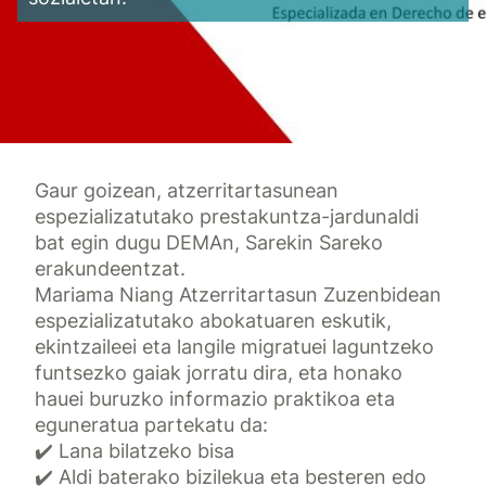
Gaur goizean, atzerritartasunean
espezializatutako prestakuntza-jardunaldi
bat egin dugu DEMAn, Sarekin Sareko
erakundeentzat.
Mariama Niang Atzerritartasun Zuzenbidean
espezializatutako abokatuaren eskutik,
ekintzaileei eta langile migratuei laguntzeko
funtsezko gaiak jorratu dira, eta honako
hauei buruzko informazio praktikoa eta
eguneratua partekatu da:
✔️ Lana bilatzeko bisa
✔️ Aldi baterako bizilekua eta besteren edo