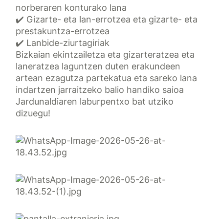
norberaren konturako lana
✔️ Gizarte- eta lan-errotzea eta gizarte- eta
prestakuntza-errotzea
✔️ Lanbide-ziurtagiriak
Bizkaian ekintzailetza eta gizarteratzea eta
laneratzea laguntzen duten erakundeen
artean ezagutza partekatua eta sareko lana
indartzen jarraitzeko balio handiko saioa
Jardunaldiaren laburpentxo bat utziko
dizuegu!