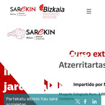
Atzerritartasun
ikastaro
jardunaldia
Partekatu albiste hau sare
sozialetan.